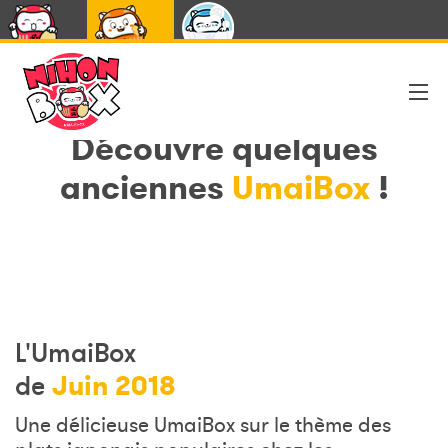
NihonBox
UmaiBox
CapsuleBox
Découvre quelques
anciennes
UmaiBox
!
L'UmaiBox
Juin 2018
de
Une délicieuse UmaiBox sur le thème des