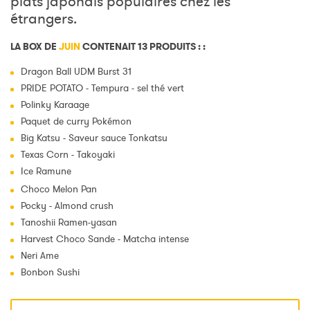
plats japonais populaires chez les
étrangers.
LA BOX DE
JUIN
CONTENAIT 13 PRODUITS : :
Dragon Ball UDM Burst 31
PRIDE POTATO - Tempura - sel thé vert
Polinky Karaage
Paquet de curry Pokémon
Big Katsu - Saveur sauce Tonkatsu
Texas Corn - Takoyaki
Ice Ramune
Choco Melon Pan
Pocky - Almond crush
Tanoshii Ramen-yasan
Harvest Choco Sande - Matcha intense
Neri Ame
Bonbon Sushi