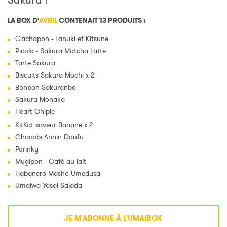
Sakura !
LA BOX D'
AVRIL
CONTENAIT 13 PRODUITS :
Gachapon - Tanuki et Kitsune
Picola - Sakura Matcha Latte
Tarte Sakura
Biscuits Sakura Mochi x 2
Bonbon Sakuranbo
Sakura Monaka
Heart Chiple
KitKat saveur Banane x 2
Chocobi Annin Doufu
Porinky
Mugipon - Café au lait
Habanero Masho-Umedusa
Umaiwa Yasai Salada
JE M'ABONNE À L'UMAIBOX