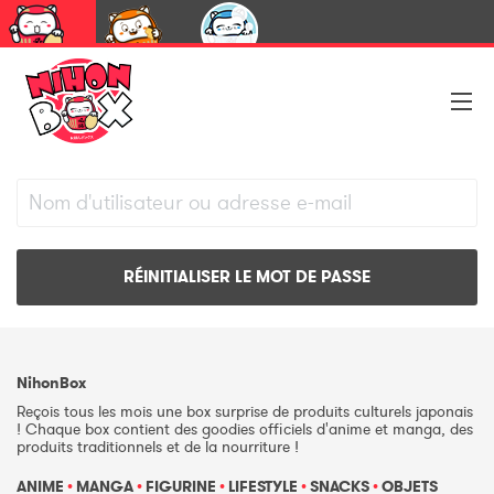
NihonBox
UmaiBox
CapsuleBox
Mot de passe oublié
NihonBox
Reçois tous les mois une box surprise de produits culturels japonais
! Chaque box contient des goodies officiels d'anime et manga, des
produits traditionnels et de la nourriture !
ANIME
•
MANGA
•
FIGURINE
•
LIFESTYLE
•
SNACKS
•
OBJETS