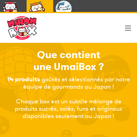
NihonBox
UmaiBox
CapsuleBox
Que contient
une UmaiBox ?
14 produits
goûtés et sélectionnés par notre
équipe de gourmands au Japon !
Chaque box est un subtile mélange de
produits sucrés, salés, funs et originaux
disponibles seulement au Japon !