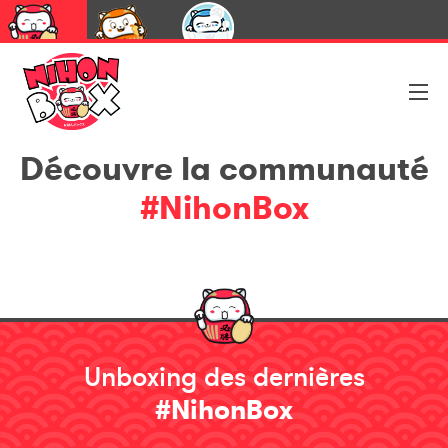
NihonBox
UmaiBox
CapsuleBox
Découvre la communauté
#NihonBox
Unboxing des dernières
#NihonBox