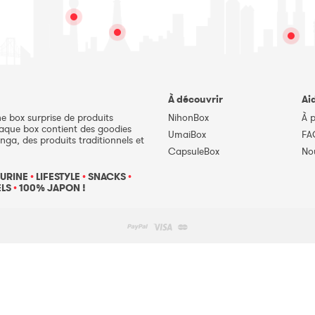
À découvrir
Ai
ne box surprise de produits
NihonBox
À 
haque box contient des goodies
UmaiBox
FA
nga, des produits traditionnels et
CapsuleBox
No
URINE
•
LIFESTYLE
•
SNACKS
•
ELS
•
100% JAPON !