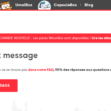
UmaiBox
CapsuleBox
Blog
GRANDE NOUVELLE : Les packs NihonBox sont disponibles !
Lire les déta
it message
n ne se trouve pas
dans notre FAQ
, 90% des réponses aux questions 
SSAGE