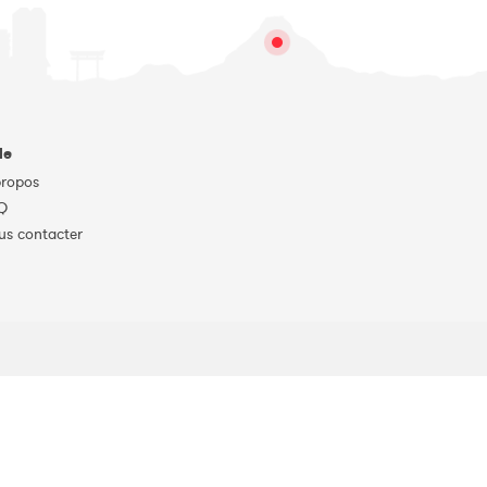
de
propos
Q
us contacter