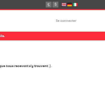
€
$
Se connecter
ils.
que nous recevont s'y trouvent
;).